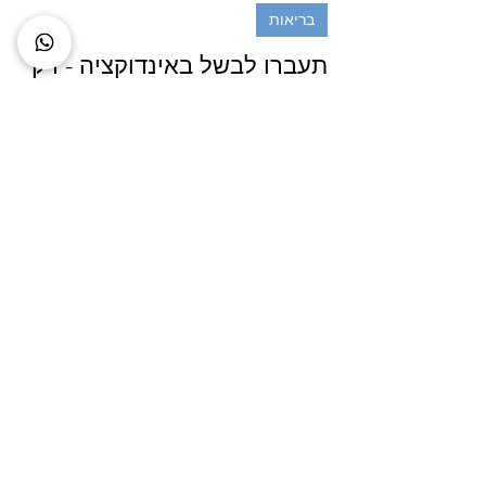
Sagi Gluzman - Trainer
4 ביולי 2025
בריאות
תעברו לבשל באינדוקציה - רק
יתרונות (כמעט)
טכנולוגיה מדהימה, בריאה ובטוחה יותר שאתם
חייבים להכיר ולהתקדם אליה כמה שיותר מהר
מטרת המאמר היא להסביר מהו בישול בעזרת
אינדוקציה ומה...