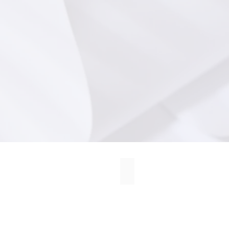
דקאסט של רון וינדר
סדנ