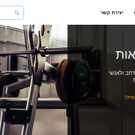
יצירת קשר
אות
רחב ולאנשי
מייל?