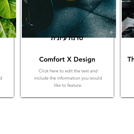
סדנת עיונית
Comfort X Design
T
Click here to edit the text and
d
include the information you would
like to feature.