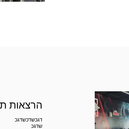
הרצאות תז
דגכשדכשדגכ
שדגכ