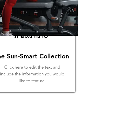
סדנה מעשית
he Sun-Smart Collection
Click here to edit the text and
include the information you would
like to feature.