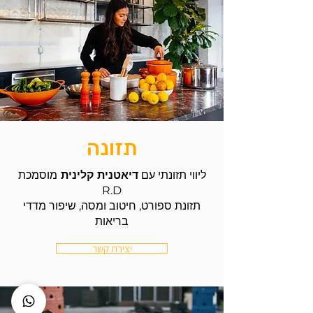
מדידת RMR פשוט מטופשת,
מה זה "סקיני פאט" ואיך
להמנע מזה?
תזונה
ליווי תזונתי עם
דיאטנית קלינית
מוסמכת
R.D
תזונת ספורט, חיטוב ומסה, שיפור מדדי
בריאות
יצירת קשר