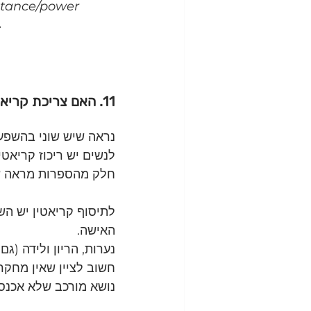
istance/power 
.
11. האם צריכת קריאטין יעילה רק עבור גברים?
נראה שיש שוני בהשפעה
לנשים יש ריכוז קריאטי
חלק מהספרות מראה של
לתיסוף קריאטין יש השפ
האישה.
נערות, הריון ולידה (גם 
חשוב לציין שאין מחקר 
נושא מורכב שלא אכנס 