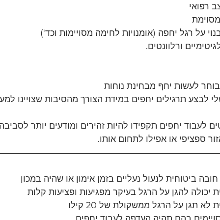
ב רפואי
מסוימת
וי על רגל יחפה (אומנויות לחימה מסויימות וכד')
יטימיים ורלוונטים.
בוחר לעשות יחף מבחינת נוחות 
י לבצע תרגילים יחפים במידת הצורך מהסיבות שצויינו למע
 לעבוד יחפים תקפידו להיות זהירים ומודעים יותר לסביבה ו
ור ספציפי או אפילו לתחום אותו.
ובה ביטוחית לנעול נעליים בזמן אימון או שהיה במכון
 יכולה להגן על הרגל בעיקר מפגיעות ופציעות קלות 
א תגן על הרגל ממשקולת של 20 קילו
ויימים בהם תהיה העדפה לעבוד יחפים