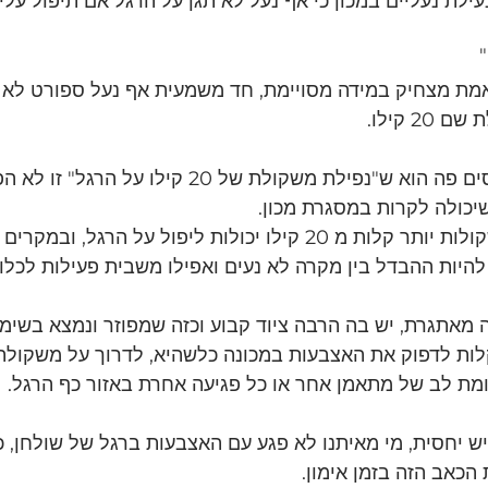
עילת נעליים במכון כי אף נעל לא תגן על הרגל אם תיפול על
ו באמת מצחיק במידה מסויימת, חד משמעית אף נעל ספורט לא 
 קילו. 
רק מה שהרבה מפספסים פה הוא ש"נפילת משקולת של 20 קילו על הרג
יכולה לקרות במסגרת מכון. 
אגלה לכם סוד, גם משקולות יותר קלות מ 20 קילו יכולות ליפול על הרגל,
היות ההבדל בין מקרה לא נעים ואפילו משבית פעילות לכלום
 מאתגרת, יש בה הרבה ציוד קבוע וכזה שמפוזר ונמצא בשימו
ות לדפוק את האצבעות במכונה כלשהיא, לדרוך על משקולת 
ת לב של מתאמן אחר או כל פגיעה אחרת באזור כף הרגל.
גיש יחסית, מי מאיתנו לא פגע עם האצבעות ברגל של שולחן, 
הכאב הזה בזמן אימון. 