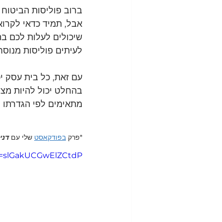
ברוב פוליסות הביטוח ש
אבל, תמיד כדאי לקרוא
שיכולים לעלות לכם בה
לעיתים פוליסות מנוס
עם זאת, כל בית עסק י
בהחלט יכול להיות מצב
מתאימים לפי הגדרתו ל
*פרק 
בפודקאסט
 שלי עם 
דני
si=slGakUCGwElZCtdP