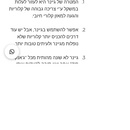
המטרה של גיינר היא לעזור לעלות 
במשקל ע"י צריכה גבוהה של קלוריות 
והגעה למאזן קלורי חיובי.
אפשר להשתמש בגיינר, אבל יש עוד 
דרכים להכניס יותר קלוריות שלא 
נופלות מגיינר ולעיתים טובות יותר.
גיינר לא שונה מהותית מכל "ג'אנק 
פוד" אחר ואין סיבה להעדיף אותו
יש לו יתרונות וחסרונות שחשוב להכיר.
הדבר הכי חשוב הוא להבין את 
העקרונות של עליה במשקל, מאזן 
קלורי, ואיזה מזונות אפשר לצרוך.
Maltodextrins
https://www.ncbi.nlm.nih.gov/pmc/
articles/PMC4940893/