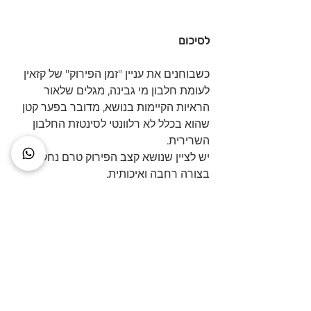
לסיכום
כשבוחנים את עניין "זמן הפירוק" של קזאין 
לעומת חלבון מי גבינה, מגלים שלאור 
הראיות הקיימות בנושא, מדובר בפער קטן 
שהוא בכלל לא רלוונטי לסינטזת החלבון 
השרירית. 
יש לציין שנושא קצב הפירוק טרם נחקר 
בצורה רחבה ואיכותית.
עם זאת, גם אם יתגלה פער גדול יותר, הוא 
עדיין לא יהיה רלוונטי להתאוששות או 
ל"מניעה של פירוק שריר בלילה", כפי 
שטוענים משפיענים מסוימים ואנשי 
מכירות, מכיוון שיש לנו בגוף מספיק מאגרי 
גליקוגן מלתחתיכלה, ואפילו במצבים 
שבהם מאגרי הגליקוגן נמוכים, יש לגוף 
דרכים רבות להפקת אנרגיה הרבה לפני 