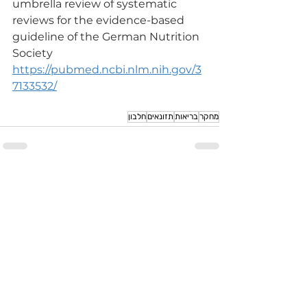
umbrella review of systematic 
reviews for the evidence-based 
guideline of the German Nutrition 
Society
https://pubmed.ncbi.nlm.nih.gov/3
7133532/
מחקר
בריאות
תזונאים
חלבון