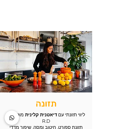
מדידת RMR פשוט מטופשת,
מה זה "סקיני פאט" ואיך
להמנע מזה?
תזונה
ליווי תזונתי עם
דיאטנית קלינית
מוסמכת
R.D
תזונת ספורט, חיטוב ומסה, שיפור מדדי