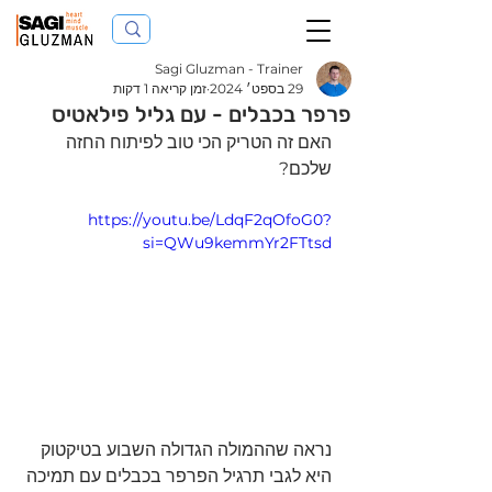
Sagi Gluzman - Trainer
29 בספט׳ 2024
זמן קריאה 1 דקות
פרפר בכבלים - עם גליל פילאטיס
האם זה הטריק הכי טוב לפיתוח החזה 
שלכם? 
https://youtu.be/LdqF2qOfoG0?
si=QWu9kemmYr2FTtsd
נראה שההמולה הגדולה השבוע בטיקטוק 
היא לגבי תרגיל הפרפר בכבלים עם תמיכה 