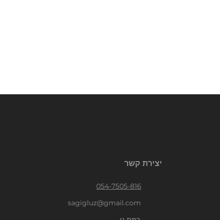
יצירת קשר
054-7505-816
sagigluz@gmail.com
רמת גן