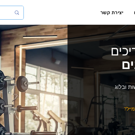
יצירת קשר
כים
ים
ת ובלוג
מייל?