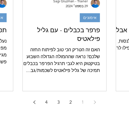
Sagi Gluzman - Trainer
29 בספט׳ 2024
אימונים
אי
אבל...
פרפר בכבלים - עם גליל
תפס
פילאטיס
סות,
נעל 
ילו לרוב
מפר
האם זה הטריק הכי טוב לפיתוח החזה
מגיע
שלכם? נראה שההמולה הגדולה השבוע
פשוט
בטיקטוק היא לגבי תרגיל הפרפר בכבלים עם
תמיכה של גליל פילאטיס לשכמות/גב....
4
3
2
1