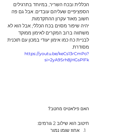
הכללית ובכח השריר, במיוחד בתרגילים 
הספציפיים שעליהם עובדים. אבל גם פה 
חשוב מאוד עקרון ההתקדמות.
יהיה שיפור מסוים בכח הכללי, אבל הוא לא 
משתווה ברוב המקרים לאימון ממוקד 
לבניית כח כמו אימון יעודי במכון עם תוכנית 
מסודרת.
https://youtu.be/keCs13rCmPo?
si=2yA9Srh8jHGsPlFk
האם פילאטיס מחטב?
חיטוב הוא שילוב 2 גורמים:
אחוז שומן נמוך