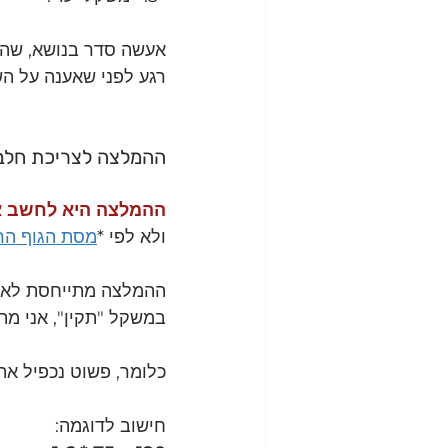
אעשה סדר בנושא, שהו
רגע לפני שאענה על הש
ההמלצה לצריכת חלבו
ההמלצה היא לחשב את
ולא לפי *
מסת הגוף הר
ההמלצה מתייחסת לאנש
במשקל "תקין", אני מתכוון ל BMI הגיונ
כלומר, פשוט נכפיל את ה
חישוב לדוגמה: