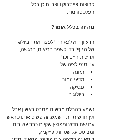
קבוצות פייסבוק ויוצרי תוכן בכל 
הפלטפורמות 
מה זה בכלל אומר?
הרעיון הוא לכאורה "לפצח את הביולוגיה 
של הגוף" כדי לשפר בריאות, הרגשה, 
אריכות חיים וכד' 
ע"י מנפולציה של:
תזונה
מדעי המוח
גנטיקה
ביולוגיה  
נשמע בהחלט מרשים ממבט ראשון אבל...
אין חדש תחת השמש, זה פשוט אותו טראש 
עם שם חדש ומפוצץ שקיים כבר עשורים 
ומבוסס על שטויות, פייקניוז, 
דיסאינפורמציה צ'רי פיקינג ופסאודו מדע.