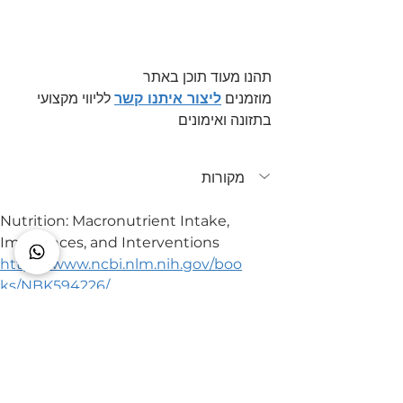
תהנו מעוד תוכן באתר
מוזמנים 
ליצור איתנו קשר
 לליווי מקצועי 
בתזונה ואימונים
מקורות
Nutrition: Macronutrient Intake, 
Imbalances, and Interventions
https://www.ncbi.nlm.nih.gov/boo
ks/NBK594226/
Total fat intake for the prevention 
of unhealthy weight gain in 
adults  and children WHO 
guideline