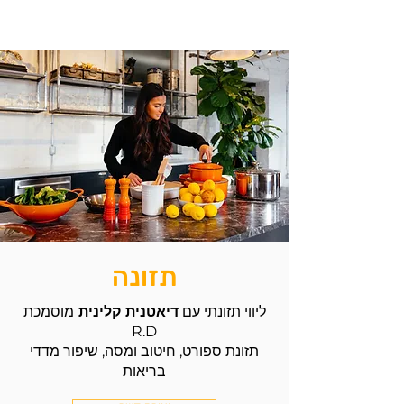
מדידת RMR פשוט מטופשת,
אז תפסיקו לנסות!
תזונה
ליווי תזונתי עם
דיאטנית קלינית
מוסמכת
R.D
תזונת ספורט, חיטוב ומסה, שיפור מדדי
בריאות