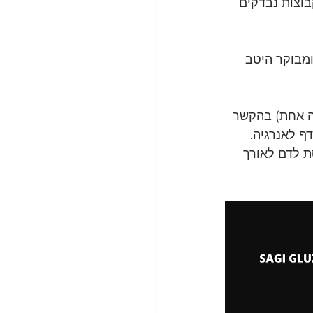
ם כללו קבוצות נבדקים 
 חלבון מצומצם (~7%) נצפה כיציב ומבוקר היטב 
כת כמות חלבון עצומה (100 גרם בארוחה אחת) בהקשר 
ף לאנרגיה.
ת לדם לאורך 