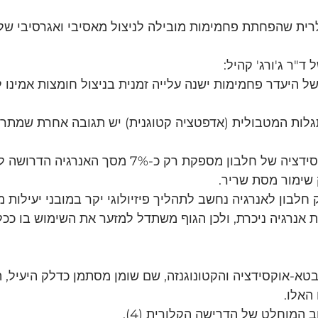
רית שהפחתת פחמימות מובילה לניצול מאסיבי ואגרסיבי של 
ד"ר ג'ורג' קהיל:
ל היעדר פחמימות ישנה עלייה זמנית בניצול חומצות אמינו
ות המטבולית (אדפטציה קטוגנית) יש תגובה אחרת שמתרחש
בון מספקת רק כ-7% מסך האנרגיה הדרושה לגוף (4).
 שימור מסת שריר.
חלבון לאנרגיה נחשב לתהליך פיזיולוגי יקר במובני יעילות 
אנרגיה ניכרת, ולכן הגוף משתדל למזער את השימוש בו ככל ה
טא-אוקסידציה והקטונוגנזה, שם שומן מסתמן כדלק היעיל, הז
האלו.
 המוחלט של הדרישה הקלורית (4).