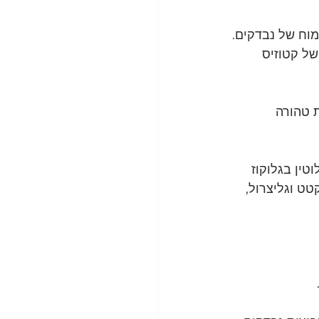
של קטוזיס 
ה ומתמטית טהורה 
ין בגלוקוז 
טט וגליצרול, 