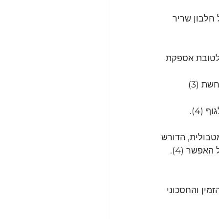
חלבון שריר 
 לטובת אספקת 
ת (3)
מטבולית, הדורש 
אפשר (4).
מין והחסכוני 