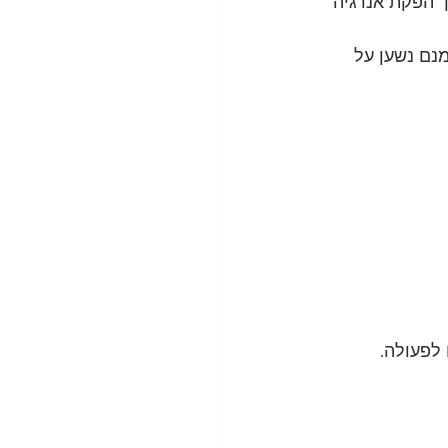
 הפקת אנרגיה 
נם נשען על 
 לפעולה.