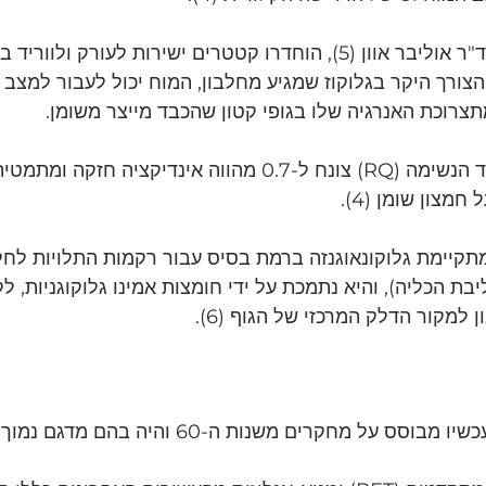
 ישירות לעורק ולווריד במוח של נבדקים.
צורך היקר בגלוקוז שמגיע מחלבון, המוח יכול לעבור למצב 
במקביל, העובדה שמדד הנשימה (RQ) צונח ל-0.7 מהווה אינדיקציה חזק
מצון שומן (4).
תקיימת גלוקונאוגנזה ברמת בסיס עבור רקמות התלויות לחלוט
יבת הכליה), והיא נתמכת על ידי חומצות אמינו גלוקוגניות, לק
למקור הדלק המרכזי של הגוף (6).
סס על מחקרים משנות ה-60 והיה בהם מדגם נמוך.