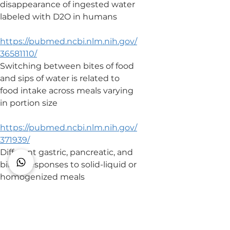
disappearance of ingested water 
labeled with D2O in humans
https://pubmed.ncbi.nlm.nih.gov/
36581110/
Switching between bites of food 
and sips of water is related to 
food intake across meals varying 
in portion size
https://pubmed.ncbi.nlm.nih.gov/
371939/
Different gastric, pancreatic, and 
biliary responses to solid-liquid or 
homogenized meals
https://pubmed.ncbi.nlm.nih.gov/
7083695/
Gastric emptying of a physiolog