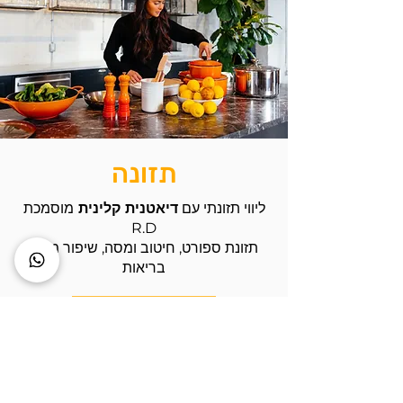
מדידת RMR פשוט מטופשת,
אז תפסיקו לנסות!
תזונה
ליווי תזונתי עם
דיאטנית קלינית
מוסמכת
R.D
תזונת ספורט, חיטוב ומסה, שיפור מדדי
בריאות
יצירת קשר