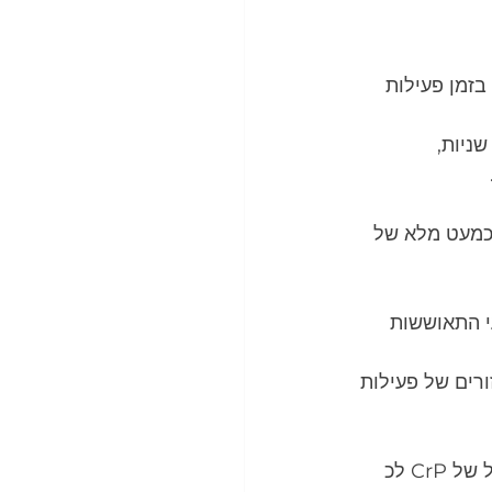
בזמן פעילות 
כמעט מלא של 
י התאוששות 
רים של פעילות 
במחקר אחד נמצא שלאחר ספרינט של 30 שניות על אופני ארגומטר היה דילול של CrP לכ 