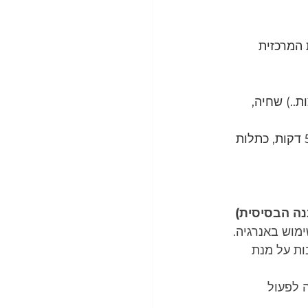
ת המרכזית 
..) שחיה, 
לאחר פעילות גופנית מתישה, התחדשות כמעט מלאה של CrP יכולה לקחת בין 5-15 דקות, כתלות 
נה הבסיסית)
מוש באנרגיה.
רבות על מנת 
 לפעול 