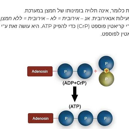
 כלומר, אינה תלויה בזמינותו של חמצן במערכת.
ילות אנאירובית. 
אנ – אירובית = לא – אירובית = ללא חמצן.
היא מסתמכת על מאגרי קריאטין פוספט (CrP) כדי להפיק TP
טין לפוספט.