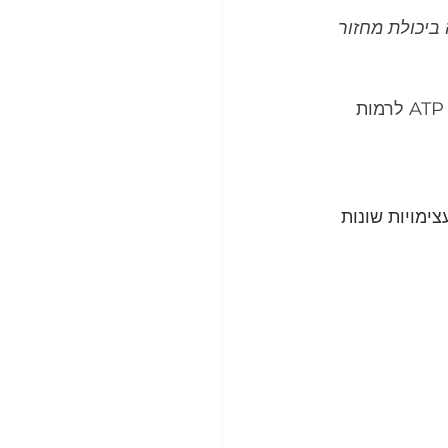
stren) או "הספק כח"(power), או ירידה ביכולת מחזור 
עייפות היא תפקוד פזיולוגי חשוב של הגוף משום שהוא מנסה למנוע נפילה של ATP לרמות 
ימויות שונות 