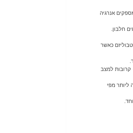
גרי ATP קטנים מאוד, והם מספקים אנרגיה 
ם חלבון.
בוליזם כאשר 
.
התאים פועלים כמיטב יכולתם על על מנת לשמר רמות מטאבוליטים (ATP) קרובות למצב 
כוז ATP נשמרת אפילו שהעליה בדרישה של ATP עולה ליותר מפי 
חד.