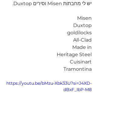
יש לי מחבתות Misen וסירים Duxtop.
Misen
Duxtop
goldilocks
All-Clad
Made in
Heritage Steel
Cuisinart
Tramontina
https://youtu.be/bMzu-Xbk33U?si=J4XD-
dBxF_IbP-M8