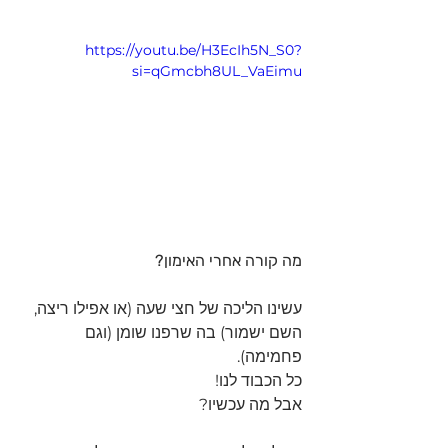
https://youtu.be/H3EcIh5N_S0?
si=qGmcbh8UL_VaEimu
מה קורה אחרי האימון?
עשינו הליכה של חצי שעה (או אפילו ריצה, 
השם ישמור) בה שרפנו שומן (וגם 
פחמימה).
כל הכבוד לנו!
אבל מה עכשיו?