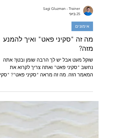
Sagi Gluzman - Trainer
25 ביוני
אימונים
מה זה "סקיני פאט" ואיך להמנע
מזה?
שוקל מעט אבל יש לך הרבה שומן ובטן? אתה
נחשב "סקיני פאט" ואתה צריך לקרוא את
המאמר הזה. מה זה מראה "סקיני פאט"? "סקינ
פאט" זה מונח סלנג שמתאר מראה שמשלב:
משקל נמוך ורזון מסת שריר נמוכה אחוז שומן
גבוה (יחסית למשקל) כרס או בטן גדולה, לעיתי
לדוגמה כמו שרואים בתמונה בתחילת המאמר.
איך נמנעים ממראה ה"סקיני פאט"? עכשיו
שאנחנו יודעים מה זה אומר להיות "סקיני פאט",