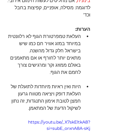
בינונית, 
אם מחליטים לעשות חימום אירובי.
לדוגמה: מסילה, אופניים, קפיצות בחבל 
וכד' 
הערות:
העלאת טמפרטורת הגוף לא רלוונטית 
במיוחד במזג אוויר חם כמו שיש 
בישראל חלק גדול מהשנה.
מתאים יותר לחורף או אם מתאמנים 
באולם ממוזג וקר ומרגישים צורך 
לחמם את הגוף.
היות ואין ראיות מיוחדות לתועלת של 
העלאת דופק ויציאה מטווח גרעון 
חמצן לטובת אימון התנגדות, זה נתון 
לשיקול הדעת של המתאמן. 
https://youtu.be/_X7skEltkA8?
si=subE_orxnA8A-sKj